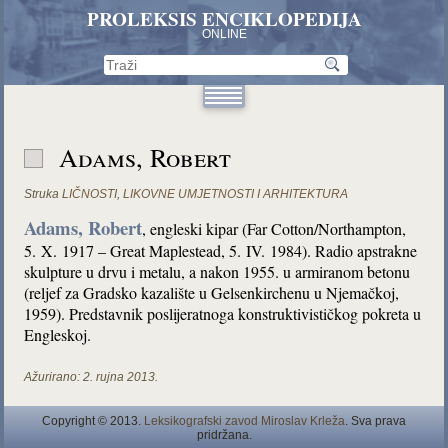
PROLEKSIS ENCIKLOPEDIJA
ONLINE
Adams, Robert
Struka
LIČNOSTI
,
LIKOVNE UMJETNOSTI I ARHITEKTURA
Adams, Robert
, engleski kipar (Far Cotton/Northampton,
5. X. 1917 – Great Maplestead, 5. IV. 1984). Radio apstrakne
skulpture u drvu i metalu, a nakon 1955. u armiranom betonu
(reljef za Gradsko kazalište u Gelsenkirchenu u Njemačkoj,
1959). Predstavnik poslijeratnoga konstruktivističkog pokreta u
Engleskoj.
Ažurirano:
2. rujna 2013.
Copyright © 2013.
Leksikografski zavod Miroslav Krleža
. Sva prava
pridržana.