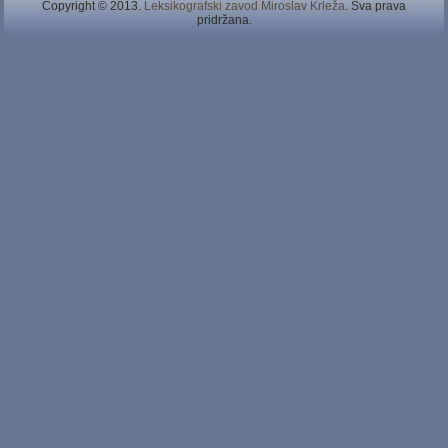
Copyright © 2013.
Leksikografski zavod Miroslav Krleža
. Sva prava
pridržana.