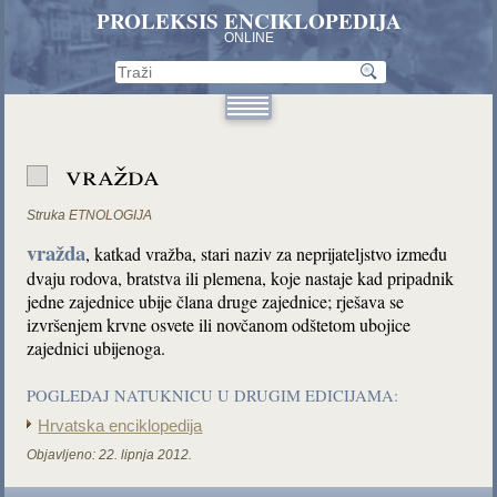
PROLEKSIS ENCIKLOPEDIJA
ONLINE
vražda
Struka
ETNOLOGIJA
vražda
, katkad vražba, stari naziv za neprijateljstvo između
dvaju rodova, bratstva ili plemena, koje nastaje kad pripadnik
jedne zajednice ubije člana druge zajednice; rješava se
izvršenjem krvne osvete ili novčanom odštetom ubojice
zajednici ubijenoga.
POGLEDAJ NATUKNICU U DRUGIM EDICIJAMA:
Hrvatska enciklopedija
Objavljeno:
22. lipnja 2012.