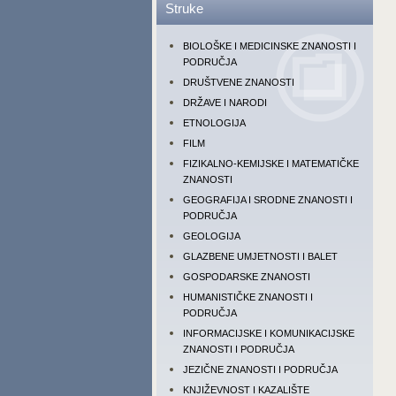
Struke
BIOLOŠKE I MEDICINSKE ZNANOSTI I
PODRUČJA
DRUŠTVENE ZNANOSTI
DRŽAVE I NARODI
ETNOLOGIJA
FILM
FIZIKALNO-KEMIJSKE I MATEMATIČKE
ZNANOSTI
GEOGRAFIJA I SRODNE ZNANOSTI I
PODRUČJA
GEOLOGIJA
GLAZBENE UMJETNOSTI I BALET
GOSPODARSKE ZNANOSTI
HUMANISTIČKE ZNANOSTI I
PODRUČJA
INFORMACIJSKE I KOMUNIKACIJSKE
ZNANOSTI I PODRUČJA
JEZIČNE ZNANOSTI I PODRUČJA
KNJIŽEVNOST I KAZALIŠTE