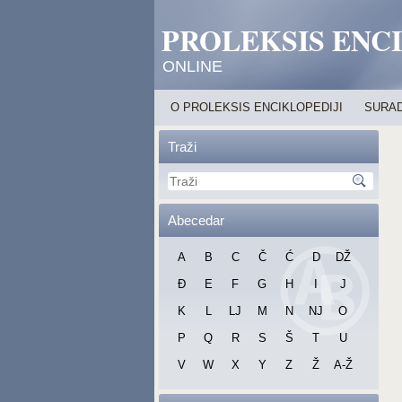
PROLEKSIS ENC
ONLINE
O PROLEKSIS ENCIKLOPEDIJI
SURAD
Traži
Abecedar
A
B
C
Č
Ć
D
DŽ
Đ
E
F
G
H
I
J
K
L
LJ
M
N
NJ
O
P
Q
R
S
Š
T
U
V
W
X
Y
Z
Ž
A-Ž