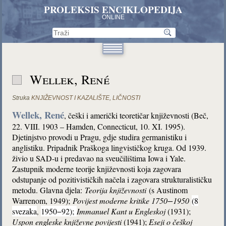
PROLEKSIS ENCIKLOPEDIJA
ONLINE
Wellek, René
Struka
KNJIŽEVNOST I KAZALIŠTE
,
LIČNOSTI
Wellek, René
, češki i američki teoretičar književnosti (Beč,
22. VIII. 1903 – Hamden, Connecticut, 10. XI. 1995).
Djetinjstvo provodi u Pragu, gdje studira germanistiku i
anglistiku. Pripadnik Praškoga lingvističkog kruga. Od 1939.
živio u SAD-u i predavao na sveučilištima Iowa i Yale.
Zastupnik moderne teorije književnosti koja zagovara
odstupanje od pozitivističkih načela i zagovara strukturalističku
metodu. Glavna djela:
Teorija književnosti
(s Austinom
Warrenom, 1949);
Povijest moderne kritike 1750−1950
(8
svezaka
1950−92);
Immanuel Kant u Engleskoj
(1931)
;
,
Uspon engleske književne povijesti
(1941)
;
Eseji o češkoj