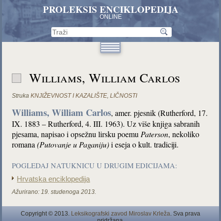
PROLEKSIS ENCIKLOPEDIJA
ONLINE
Williams, William Carlos
Struka
KNJIŽEVNOST I KAZALIŠTE
,
LIČNOSTI
Williams, William Carlos
, amer. pjesnik (Rutherford, 17.
IX. 1883 – Rutherford, 4. III. 1963). Uz više knjiga sabranih
pjesama, napisao i opsežnu lirsku poemu
Paterson
, nekoliko
romana
(Putovanje u Paganiju)
i eseja o kult. tradiciji.
POGLEDAJ NATUKNICU U DRUGIM EDICIJAMA:
Hrvatska enciklopedija
Ažurirano:
19. studenoga 2013.
Copyright © 2013.
Leksikografski zavod Miroslav Krleža
. Sva prava
pridržana.