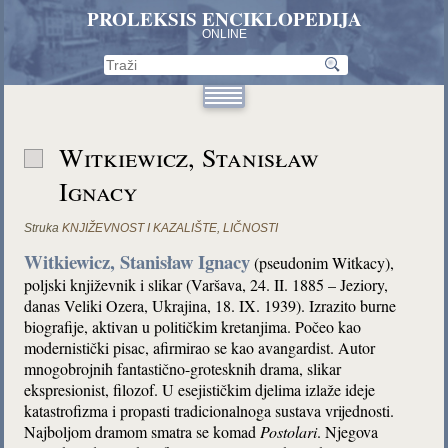
PROLEKSIS ENCIKLOPEDIJA
ONLINE
Witkiewicz, Stanisław
Ignacy
Struka
KNJIŽEVNOST I KAZALIŠTE
,
LIČNOSTI
Witkiewicz, Stanisław Ignacy
(pseudonim Witkacy),
poljski književnik i slikar (Varšava, 24. II. 1885 – Jeziory,
danas Veliki Ozera, Ukrajina, 18. IX. 1939). Izrazito burne
biografije, aktivan u političkim kretanjima. Počeo kao
modernistički pisac, afirmirao se kao avangardist. Autor
mnogobrojnih fantastično-grotesknih drama, slikar
ekspresionist, filozof. U esejističkim djelima izlaže ideje
katastrofizma i propasti tradicionalnoga sustava vrijednosti.
Najboljom dramom smatra se komad
Postolari
. Njegova