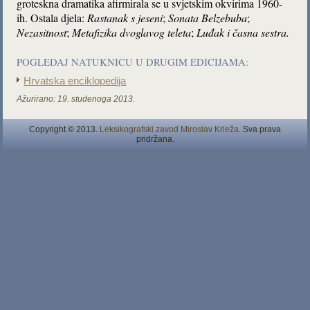
groteskna dramatika afirmirala se u svjetskim okvirima 1960-
ih. Ostala djela:
Rastanak s jeseni
;
Sonata Belzebuba
;
Nezasitnost
;
Metafizika dvoglavog teleta
;
Luđak i časna sestra.
POGLEDAJ NATUKNICU U DRUGIM EDICIJAMA:
Hrvatska enciklopedija
Ažurirano:
19. studenoga 2013.
Copyright © 2013.
Leksikografski zavod Miroslav Krleža
. Sva prava
pridržana.