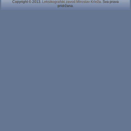
Copyright © 2013.
Leksikografski zavod Miroslav Krleža
. Sva prava
pridržana.