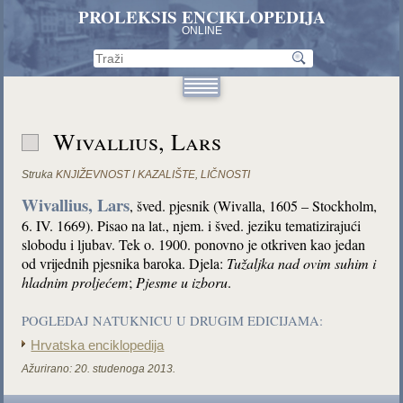
PROLEKSIS ENCIKLOPEDIJA
ONLINE
Wivallius, Lars
Struka
KNJIŽEVNOST I KAZALIŠTE
,
LIČNOSTI
Wivallius, Lars
, šved. pjesnik (Wivalla, 1605 – Stockholm,
6. IV. 1669). Pisao na lat., njem. i šved. jeziku tematizirajući
slobodu i ljubav. Tek o. 1900. ponovno je otkriven kao jedan
od vrijednih pjesnika baroka. Djela:
Tužaljka nad ovim suhim i
hladnim proljećem
;
Pjesme u izboru
.
POGLEDAJ NATUKNICU U DRUGIM EDICIJAMA:
Hrvatska enciklopedija
Ažurirano:
20. studenoga 2013.