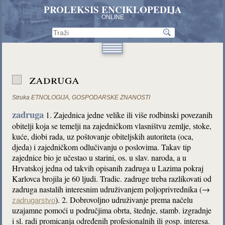
PROLEKSIS ENCIKLOPEDIJA
ONLINE
zadruga
Struka
ETNOLOGIJA
,
GOSPODARSKE ZNANOSTI
zadruga
1. Zajednica jedne velike ili više rodbinski povezanih
obitelji koja se temelji na zajedničkom vlasništvu zemlje, stoke,
kuće, diobi rada, uz poštovanje obiteljskih autoriteta (oca,
djeda) i zajedničkom odlučivanju o poslovima. Takav tip
zajednice bio je učestao u starini, os. u slav. naroda, a u
Hrvatskoj jedna od takvih opisanih zadruga u Lazima pokraj
Karlovca brojila je 60 ljudi. Tradic. zadruge treba razlikovati od
zadruga nastalih interesnim udruživanjem poljoprivrednika (→
). 2. Dobrovoljno udruživanje prema načelu
zadrugarstvo
uzajamne pomoći u područjima obrta, štednje, stamb. izgradnje
i sl. radi promicanja određenih profesionalnih ili gosp. interesa.