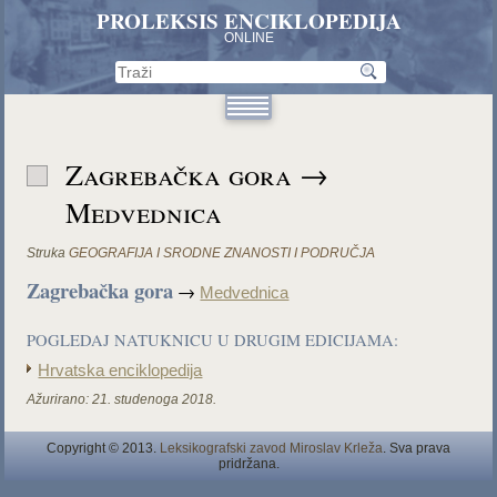
PROLEKSIS ENCIKLOPEDIJA
ONLINE
Zagrebačka gora →
Medvednica
Struka
GEOGRAFIJA I SRODNE ZNANOSTI I PODRUČJA
Zagrebačka gora
→
Medvednica
POGLEDAJ NATUKNICU U DRUGIM EDICIJAMA:
Hrvatska enciklopedija
Ažurirano:
21. studenoga 2018.
Copyright © 2013.
Leksikografski zavod Miroslav Krleža
. Sva prava
pridržana.