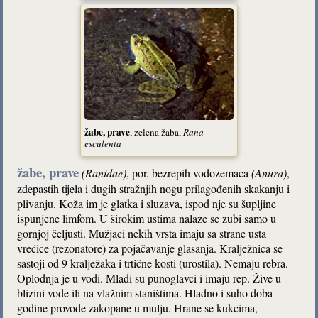
žabe, prave
, zelena žaba,
Rana
esculenta
žabe, prave
(Ranidae)
, por. bezrepih vodozemaca
(Anura)
,
zdepastih tijela i dugih stražnjih nogu prilagođenih skakanju i
plivanju. Koža im je glatka i sluzava, ispod nje su šupljine
ispunjene limfom. U širokim ustima nalaze se zubi samo u
gornjoj čeljusti. Mužjaci nekih vrsta imaju sa strane usta
vrećice (rezonatore) za pojačavanje glasanja. Kralježnica se
sastoji od 9 kralježaka i trtične kosti (urostila). Nemaju rebra.
Oplodnja je u vodi. Mladi su punoglavci i imaju rep. Žive u
blizini vode ili na vlažnim staništima. Hladno i suho doba
godine provode zakopane u mulju. Hrane se kukcima,