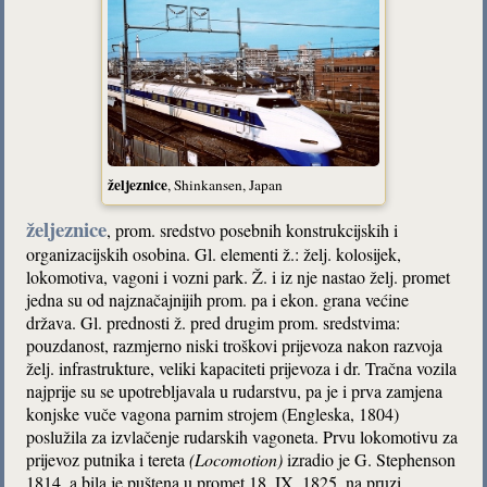
željeznice
, Shinkansen, Japan
željeznice
, prom. sredstvo posebnih konstrukcijskih i
organizacijskih osobina. Gl. elementi ž.: želj. kolosijek,
lokomotiva, vagoni i vozni park. Ž. i iz nje nastao želj. promet
jedna su od najznačajnijih prom. pa i ekon. grana većine
država. Gl. prednosti ž. pred drugim prom. sredstvima:
pouzdanost, razmjerno niski troškovi prijevoza nakon razvoja
želj. infrastrukture, veliki kapaciteti prijevoza i dr. Tračna vozila
najprije su se upotrebljavala u rudarstvu, pa je i prva zamjena
konjske vuče vagona parnim strojem (Engleska, 1804)
poslužila za izvlačenje rudarskih vagoneta. Prvu lokomotivu za
prijevoz putnika i tereta
(Locomotion)
izradio je G. Stephenson
1814. a bila je puštena u promet 18. IX. 1825. na pruzi