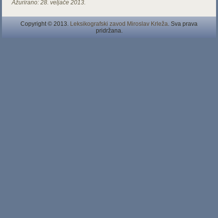
Ažurirano:
28. veljače 2013.
Copyright © 2013.
Leksikografski zavod Miroslav Krleža
. Sva prava
pridržana.