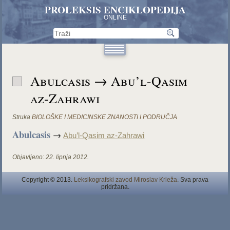
PROLEKSIS ENCIKLOPEDIJA
ONLINE
Abulcasis → Abu’l-Qasim
az-Zahrawi
Struka
BIOLOŠKE I MEDICINSKE ZNANOSTI I PODRUČJA
Abulcasis
→
Abu’l-Qasim az-Zahrawi
Objavljeno:
22. lipnja 2012.
Copyright © 2013.
Leksikografski zavod Miroslav Krleža
. Sva prava
pridržana.