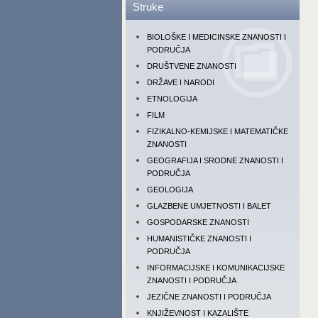
Struke
BIOLOŠKE I MEDICINSKE ZNANOSTI I
PODRUČJA
DRUŠTVENE ZNANOSTI
DRŽAVE I NARODI
ETNOLOGIJA
FILM
FIZIKALNO-KEMIJSKE I MATEMATIČKE
ZNANOSTI
GEOGRAFIJA I SRODNE ZNANOSTI I
PODRUČJA
GEOLOGIJA
GLAZBENE UMJETNOSTI I BALET
GOSPODARSKE ZNANOSTI
HUMANISTIČKE ZNANOSTI I
PODRUČJA
INFORMACIJSKE I KOMUNIKACIJSKE
ZNANOSTI I PODRUČJA
JEZIČNE ZNANOSTI I PODRUČJA
KNJIŽEVNOST I KAZALIŠTE