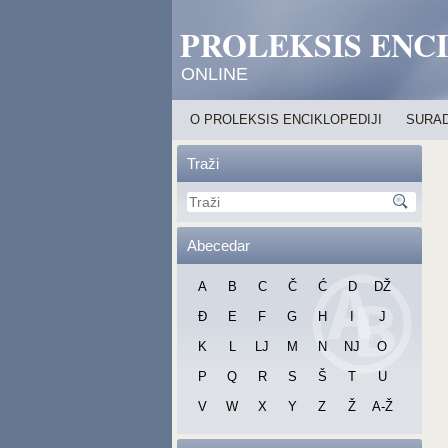
PROLEKSIS ENC
ONLINE
O PROLEKSIS ENCIKLOPEDIJI
SURAD
Traži
Abecedar
A
B
C
Č
Ć
D
DŽ
Đ
E
F
G
H
I
J
K
L
LJ
M
N
NJ
O
P
Q
R
S
Š
T
U
V
W
X
Y
Z
Ž
A-Ž