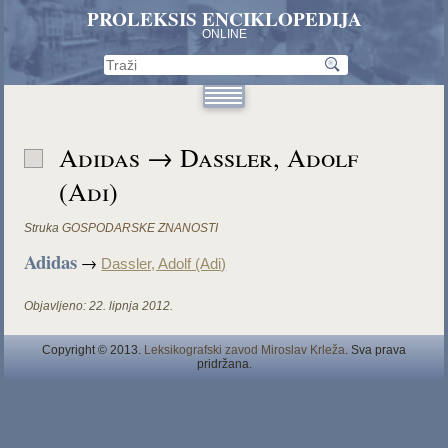
PROLEKSIS ENCIKLOPEDIJA
ONLINE
Adidas → Dassler, Adolf
(Adi)
Struka
GOSPODARSKE ZNANOSTI
Adidas
→
Dassler, Adolf (Adi)
Objavljeno:
22. lipnja 2012.
Copyright © 2013.
Leksikografski zavod Miroslav Krleža
. Sva prava
pridržana.