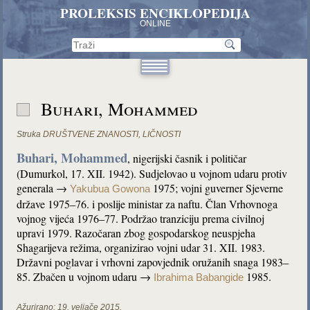
PROLEKSIS ENCIKLOPEDIJA
ONLINE
Buhari, Mohammed
Struka
DRUŠTVENE ZNANOSTI
,
LIČNOSTI
Buhari, Mohammed
, nigerijski časnik i političar
(Dumurkol, 17. XII. 1942). Sudjelovao u vojnom udaru protiv
generala →
1975; vojni guverner Sjeverne
Yakubua Gowona
države 1975–76. i poslije ministar za naftu. Član Vrhovnoga
vojnog vijeća 1976–77. Podržao tranziciju prema civilnoj
upravi 1979. Razočaran zbog gospodarskog neuspjeha
Shagarijeva režima, organizirao vojni udar 31. XII. 1983.
Državni poglavar i vrhovni zapovjednik oružanih snaga 1983–
85. Zbačen u vojnom udaru →
1985.
Ibrahima Babangide
Ažurirano:
19. veljače 2015.