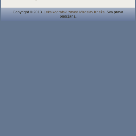
Copyright © 2013.
Leksikografski zavod Miroslav Krleža
. Sva prava
pridržana.