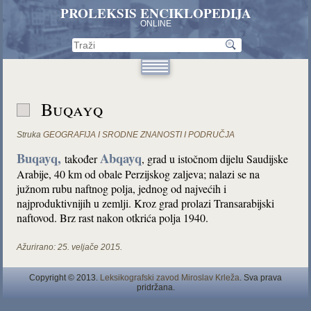
PROLEKSIS ENCIKLOPEDIJA
ONLINE
Buqayq
Struka
GEOGRAFIJA I SRODNE ZNANOSTI I PODRUČJA
Buqayq,
Abqayq
također
, grad u istočnom dijelu Saudijske
Arabije, 40 km od obale Perzijskog zaljeva; nalazi se na
južnom rubu naftnog polja, jednog od najvećih i
najproduktivnijih u zemlji. Kroz grad prolazi Transarabijski
naftovod. Brz rast nakon otkrića polja 1940.
Ažurirano:
25. veljače 2015.
Copyright © 2013.
Leksikografski zavod Miroslav Krleža
. Sva prava
pridržana.