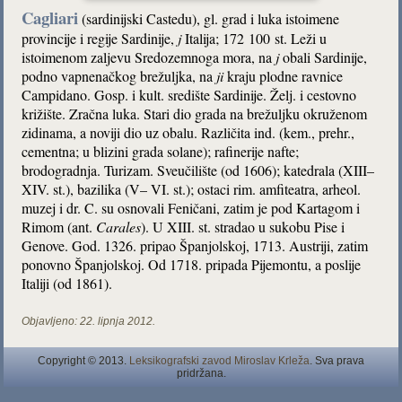
Cagliari
(sardinijski Castedu), gl. grad i luka istoimene
provincije i regije Sardinije,
j
Italija; 172 100 st. Leži u
istoimenom zaljevu Sredozemnoga mora, na
j
obali Sardinije,
podno vapnenačkog brežuljka, na
ji
kraju plodne ravnice
Campidano. Gosp. i kult. središte Sardinije. Želj. i cestovno
križište. Zračna luka. Stari dio grada na brežuljku okruženom
zidinama, a noviji dio uz obalu. Različita ind. (kem., prehr.,
cementna; u blizini grada solane); rafinerije nafte;
brodogradnja. Turizam. Sveučilište (od 1606); katedrala (XIII–
XIV. st.), bazilika (V– VI. st.); ostaci rim. amfiteatra, arheol.
muzej i dr. C. su osnovali Feničani, zatim je pod Kartagom i
Rimom (ant.
Carales
). U XIII. st. stradao u sukobu Pise i
Genove. God. 1326. pripao Španjolskoj, 1713. Austriji, zatim
ponovno Španjolskoj. Od 1718. pripada Pijemontu, a poslije
Italiji (od 1861).
Objavljeno:
22. lipnja 2012.
Copyright © 2013.
Leksikografski zavod Miroslav Krleža
. Sva prava
pridržana.