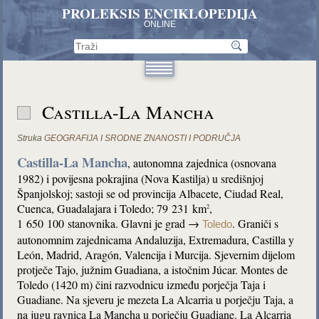
PROLEKSIS ENCIKLOPEDIJA
ONLINE
Castilla-La Mancha
Struka
GEOGRAFIJA I SRODNE ZNANOSTI I PODRUČJA
Castilla-La Mancha
, autonomna zajednica (osnovana
1982) i povijesna pokrajina (Nova Kastilja) u središnjoj
Španjolskoj; sastoji se od provincija Albacete, Ciudad Real,
Cuenca, Guadalajara i Toledo; 79 231 km
,
2
1 650 100 stanovnika. Glavni je grad →
. Graniči s
Toledo
autonomnim zajednicama Andaluzija, Extremadura, Castilla y
León, Madrid, Aragón, Valencija i Murcija. Sjevernim dijelom
protječe Tajo, južnim Guadiana, a istočnim Júcar. Montes de
Toledo (1420 m) čini razvodnicu između porječja Taja i
Guadiane. Na sjeveru je mezeta La Alcarria u porječju Taja, a
na jugu ravnica La Mancha u porječju Guadiane. La Alcarria