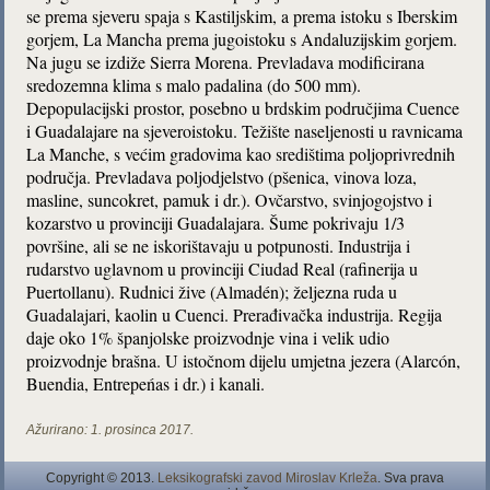
se prema sjeveru spaja s Kastiljskim, a prema istoku s Iberskim
gorjem, La Mancha prema jugoistoku s Andaluzijskim gorjem.
Na jugu se izdiže Sierra Morena. Prevladava modificirana
sredozemna klima s malo padalina (do 500 mm).
Depopulacijski prostor, posebno u brdskim područjima Cuence
i Guadalajare na sjeveroistoku. Težište naseljenosti u ravnicama
La Manche, s većim gradovima kao središtima poljoprivrednih
područja. Prevladava poljodjelstvo (pšenica, vinova loza,
masline, suncokret, pamuk i dr.). Ovčarstvo, svinjogojstvo i
kozarstvo u provinciji Guadalajara. Šume pokrivaju 1/3
površine, ali se ne iskorištavaju u potpunosti. Industrija i
rudarstvo uglavnom u provinciji Ciudad Real (rafinerija u
Puertollanu). Rudnici žive (Almadén); željezna ruda u
Guadalajari, kaolin u Cuenci. Prerađivačka industrija. Regija
daje oko 1% španjolske proizvodnje vina i velik udio
proizvodnje brašna. U istočnom dijelu umjetna jezera (Alarcón,
Buendia, Entrepeńas i dr.) i kanali.
Ažurirano:
1. prosinca 2017.
Copyright © 2013.
Leksikografski zavod Miroslav Krleža
. Sva prava