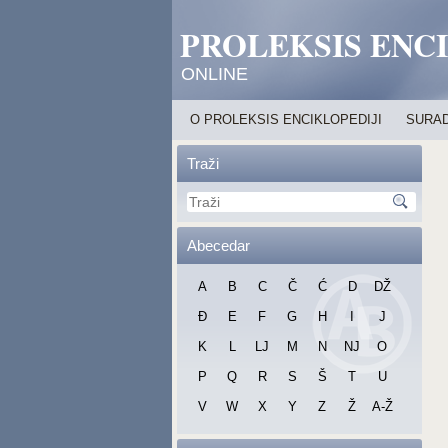
PROLEKSIS ENC
ONLINE
O PROLEKSIS ENCIKLOPEDIJI
SURAD
Traži
Abecedar
A
B
C
Č
Ć
D
DŽ
Đ
E
F
G
H
I
J
K
L
LJ
M
N
NJ
O
P
Q
R
S
Š
T
U
V
W
X
Y
Z
Ž
A-Ž