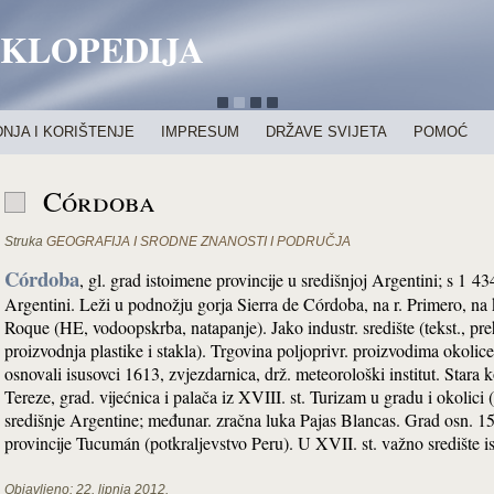
IKLOPEDIJA
NJA I KORIŠTENJE
IMPRESUM
DRŽAVE SVIJETA
POMOĆ
Córdoba
Struka
GEOGRAFIJA I SRODNE ZNANOSTI I PODRUČJA
Córdoba
, gl. grad istoimene provincije u središnjoj Argentini; s 1 43
Argentini. Leži u podnožju gorja Sierra de Córdoba, na r. Primero, na 
Roque (HE, vodoopskrba, natapanje). Jako industr. središte (tekst., pre
proizvodnja plastike i stakla). Trgovina poljoprivr. proizvodima okolice
osnovali isusovci 1613, zvjezdarnica, drž. meteorološki institut. Stara k
Tereze, grad. vijećnica i palača iz XVIII. st. Turizam u gradu i okolici (
središnje Argentine; međunar. zračna luka Pajas Blancas. Grad osn. 15
provincije Tucumán (potkraljevstvo Peru). U XVII. st. važno središte 
Objavljeno:
22. lipnja 2012.