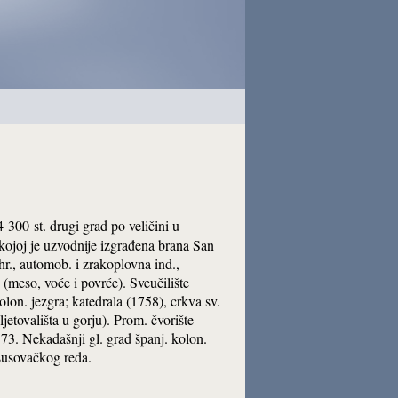
4 300 st. drugi grad po veličini u
kojoj je uzvodnije izgrađena brana San
hr., automob. i zrakoplovna ind.,
 (meso, voće i povrće). Sveučilište
olon. jezgra; katedrala (1758), crkva sv.
ljetovališta u gorju). Prom. čvorište
73. Nekadašnji gl. grad španj. kolon.
isusovačkog reda.