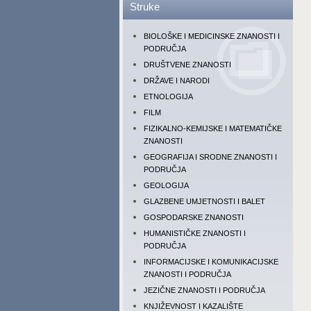
Struke
BIOLOŠKE I MEDICINSKE ZNANOSTI I
PODRUČJA
DRUŠTVENE ZNANOSTI
DRŽAVE I NARODI
ETNOLOGIJA
FILM
FIZIKALNO-KEMIJSKE I MATEMATIČKE
ZNANOSTI
GEOGRAFIJA I SRODNE ZNANOSTI I
PODRUČJA
GEOLOGIJA
GLAZBENE UMJETNOSTI I BALET
GOSPODARSKE ZNANOSTI
HUMANISTIČKE ZNANOSTI I
PODRUČJA
INFORMACIJSKE I KOMUNIKACIJSKE
ZNANOSTI I PODRUČJA
JEZIČNE ZNANOSTI I PODRUČJA
KNJIŽEVNOST I KAZALIŠTE