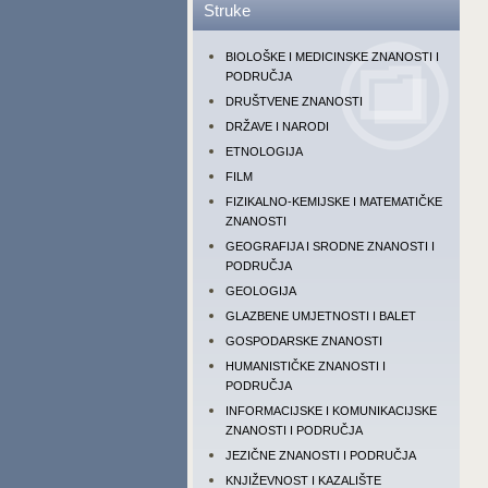
Struke
BIOLOŠKE I MEDICINSKE ZNANOSTI I
PODRUČJA
DRUŠTVENE ZNANOSTI
DRŽAVE I NARODI
ETNOLOGIJA
FILM
FIZIKALNO-KEMIJSKE I MATEMATIČKE
ZNANOSTI
GEOGRAFIJA I SRODNE ZNANOSTI I
PODRUČJA
GEOLOGIJA
GLAZBENE UMJETNOSTI I BALET
GOSPODARSKE ZNANOSTI
HUMANISTIČKE ZNANOSTI I
PODRUČJA
INFORMACIJSKE I KOMUNIKACIJSKE
ZNANOSTI I PODRUČJA
JEZIČNE ZNANOSTI I PODRUČJA
KNJIŽEVNOST I KAZALIŠTE