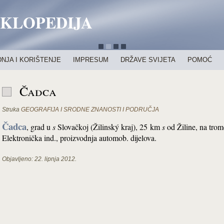
IKLOPEDIJA
NJA I KORIŠTENJE
IMPRESUM
DRŽAVE SVIJETA
POMOĆ
Čadca
Struka
GEOGRAFIJA I SRODNE ZNANOSTI I PODRUČJA
Čadca
, grad u
s
Slovačkoj (Žilinský kraj), 25 km
s
od Žiline, na trom
Elektronička ind., proizvodnja automob. dijelova.
Objavljeno:
22. lipnja 2012.