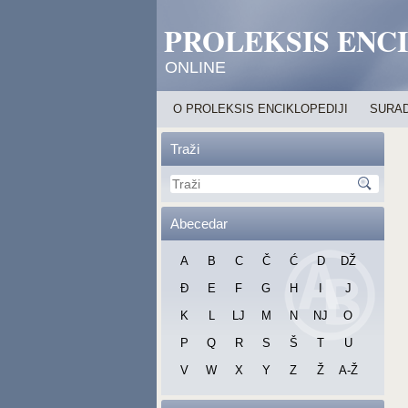
PROLEKSIS ENC
ONLINE
O PROLEKSIS ENCIKLOPEDIJI
SURAD
Traži
Abecedar
A
B
C
Č
Ć
D
DŽ
Đ
E
F
G
H
I
J
K
L
LJ
M
N
NJ
O
P
Q
R
S
Š
T
U
V
W
X
Y
Z
Ž
A-Ž