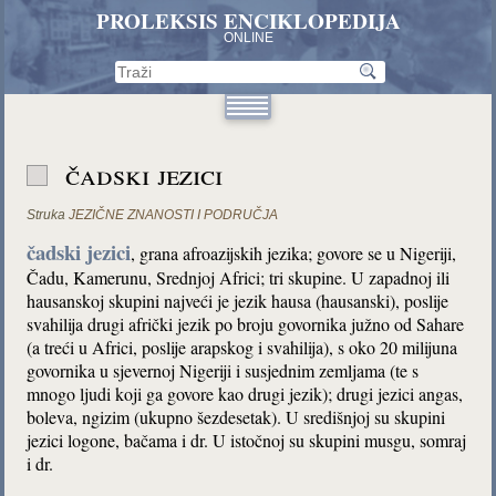
PROLEKSIS ENCIKLOPEDIJA
ONLINE
čadski jezici
Struka
JEZIČNE ZNANOSTI I PODRUČJA
čadski jezici
, grana afroazijskih jezika; govore se u Nigeriji,
Čadu, Kamerunu, Srednjoj Africi; tri skupine. U zapadnoj ili
hausanskoj skupini najveći je jezik hausa (hausanski), poslije
svahilija drugi afrički jezik po broju govornika južno od Sahare
(a treći u Africi, poslije arapskog i svahilija), s oko 20 milijuna
govornika u sjevernoj Nigeriji i susjednim zemljama (te s
mnogo ljudi koji ga govore kao drugi jezik); drugi jezici angas,
boleva, ngizim (ukupno šezdesetak). U središnjoj su skupini
jezici logone, bačama i dr. U istočnoj su skupini musgu, somraj
i dr.