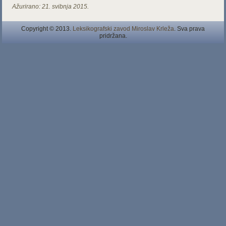
Ažurirano:
21. svibnja 2015.
Copyright © 2013.
Leksikografski zavod Miroslav Krleža
. Sva prava
pridržana.