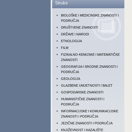
Struke
BIOLOŠKE I MEDICINSKE ZNANOSTI I
PODRUČJA
DRUŠTVENE ZNANOSTI
DRŽAVE I NARODI
ETNOLOGIJA
FILM
FIZIKALNO-KEMIJSKE I MATEMATIČKE
ZNANOSTI
GEOGRAFIJA I SRODNE ZNANOSTI I
PODRUČJA
GEOLOGIJA
GLAZBENE UMJETNOSTI I BALET
GOSPODARSKE ZNANOSTI
HUMANISTIČKE ZNANOSTI I
PODRUČJA
INFORMACIJSKE I KOMUNIKACIJSKE
ZNANOSTI I PODRUČJA
JEZIČNE ZNANOSTI I PODRUČJA
KNJIŽEVNOST I KAZALIŠTE