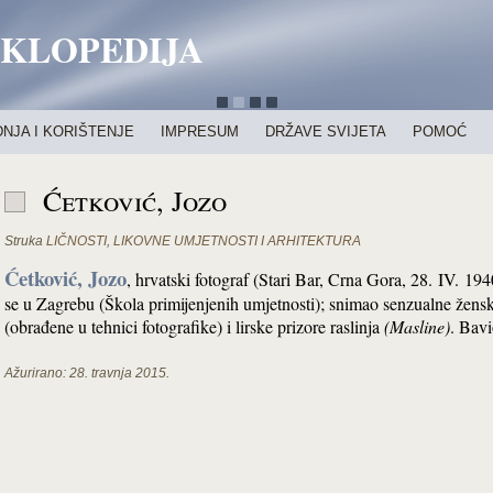
IKLOPEDIJA
NJA I KORIŠTENJE
IMPRESUM
DRŽAVE SVIJETA
POMOĆ
Ćetković, Jozo
Struka
LIČNOSTI
,
LIKOVNE UMJETNOSTI I ARHITEKTURA
Ćetković, Jozo
, hrvatski fotograf (Stari Bar, Crna Gora, 28. IV. 1
se u Zagrebu (Škola primijenjenih umjetnosti); snimao senzualne žens
(obrađene u tehnici fotografike) i lirske prizore raslinja
(Masline)
. Bavi
Ažurirano:
28. travnja 2015.