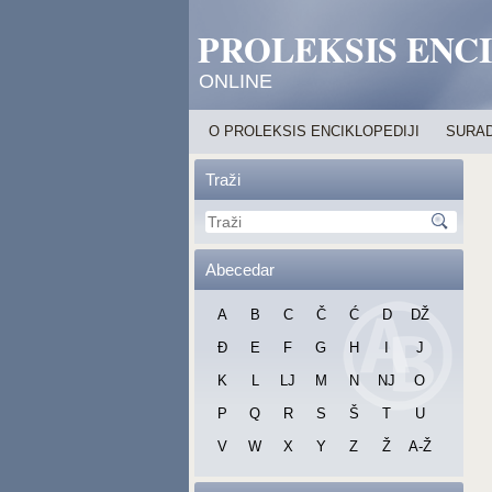
PROLEKSIS ENC
ONLINE
O PROLEKSIS ENCIKLOPEDIJI
SURAD
Traži
Abecedar
A
B
C
Č
Ć
D
DŽ
Đ
E
F
G
H
I
J
K
L
LJ
M
N
NJ
O
P
Q
R
S
Š
T
U
V
W
X
Y
Z
Ž
A-Ž