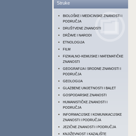
Struke
BIOLOŠKE I MEDICINSKE ZNANOSTI I
PODRUČJA
DRUŠTVENE ZNANOSTI
DRŽAVE I NARODI
ETNOLOGIJA
FILM
FIZIKALNO-KEMIJSKE I MATEMATIČKE
ZNANOSTI
GEOGRAFIJA I SRODNE ZNANOSTI I
PODRUČJA
GEOLOGIJA
GLAZBENE UMJETNOSTI I BALET
GOSPODARSKE ZNANOSTI
HUMANISTIČKE ZNANOSTI I
PODRUČJA
INFORMACIJSKE I KOMUNIKACIJSKE
ZNANOSTI I PODRUČJA
JEZIČNE ZNANOSTI I PODRUČJA
KNJIŽEVNOST I KAZALIŠTE