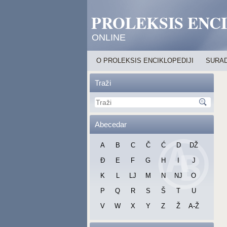
PROLEKSIS ENC
ONLINE
O PROLEKSIS ENCIKLOPEDIJI
SURAD
Traži
Abecedar
A
B
C
Č
Ć
D
DŽ
Đ
E
F
G
H
I
J
K
L
LJ
M
N
NJ
O
P
Q
R
S
Š
T
U
V
W
X
Y
Z
Ž
A-Ž