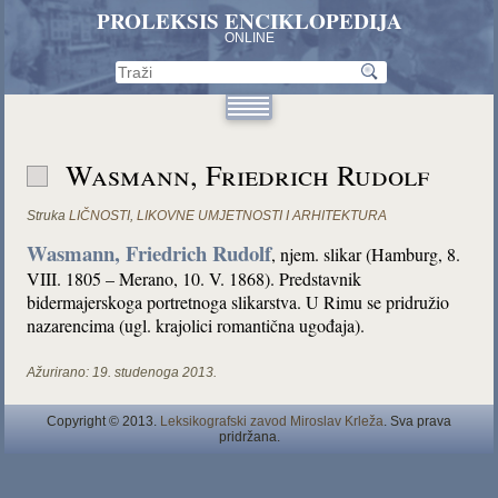
PROLEKSIS ENCIKLOPEDIJA
ONLINE
Wasmann, Friedrich Rudolf
Struka
LIČNOSTI
,
LIKOVNE UMJETNOSTI I ARHITEKTURA
Wasmann, Friedrich Rudolf
, njem. slikar (Hamburg, 8.
VIII. 1805 – Merano, 10. V. 1868). Predstavnik
bidermajerskoga portretnoga slikarstva. U Rimu se pridružio
nazarencima (ugl. krajolici romantična ugođaja).
Ažurirano:
19. studenoga 2013.
Copyright © 2013.
Leksikografski zavod Miroslav Krleža
. Sva prava
pridržana.