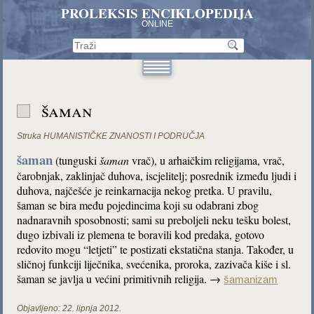
PROLEKSIS ENCIKLOPEDIJA
ONLINE
šaman
Struka
HUMANISTIČKE ZNANOSTI I PODRUČJA
šaman
(tunguski
šaman
vrač), u arhaičkim religijama, vrač,
čarobnjak, zaklinjač duhova, iscjelitelj; posrednik između ljudi i
duhova, najčešće je reinkarnacija nekog pretka. U pravilu,
šaman se bira među pojedincima koji su odabrani zbog
nadnaravnih sposobnosti; sami su preboljeli neku tešku bolest,
dugo izbivali iz plemena te boravili kod predaka, gotovo
redovito mogu “letjeti” te postizati ekstatična stanja. Također, u
sličnoj funkciji liječnika, svećenika, proroka, zazivača kiše i sl.
šaman se javlja u većini primitivnih religija. →
šamanizam
Objavljeno:
22. lipnja 2012.