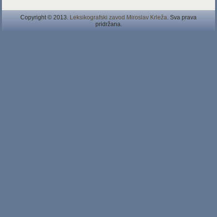
Copyright © 2013.
Leksikografski zavod Miroslav Krleža
. Sva prava
pridržana.