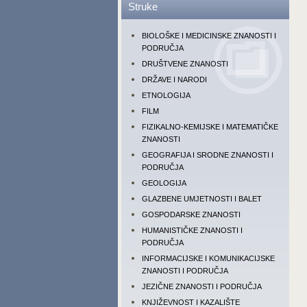
Struke
BIOLOŠKE I MEDICINSKE ZNANOSTI I
PODRUČJA
DRUŠTVENE ZNANOSTI
DRŽAVE I NARODI
ETNOLOGIJA
FILM
FIZIKALNO-KEMIJSKE I MATEMATIČKE
ZNANOSTI
GEOGRAFIJA I SRODNE ZNANOSTI I
PODRUČJA
GEOLOGIJA
GLAZBENE UMJETNOSTI I BALET
GOSPODARSKE ZNANOSTI
HUMANISTIČKE ZNANOSTI I
PODRUČJA
INFORMACIJSKE I KOMUNIKACIJSKE
ZNANOSTI I PODRUČJA
JEZIČNE ZNANOSTI I PODRUČJA
KNJIŽEVNOST I KAZALIŠTE