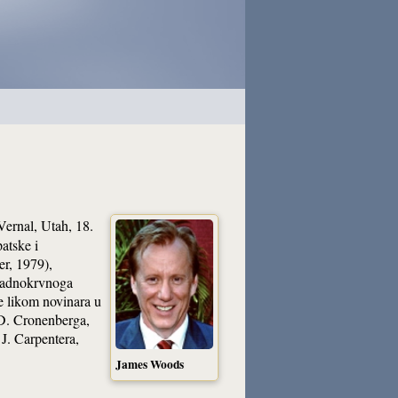
(Vernal, Utah, 18.
atske i
r, 1979),
hladnokrvnoga
e likom novinara u
D. Cronenberga,
 J. Carpentera,
James Woods