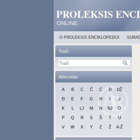
PROLEKSIS ENC
ONLINE
O PROLEKSIS ENCIKLOPEDIJI
SURAD
Traži
Abecedar
A
B
C
Č
Ć
D
DŽ
Đ
E
F
G
H
I
J
K
L
LJ
M
N
NJ
O
P
Q
R
S
Š
T
U
V
W
X
Y
Z
Ž
A-Ž