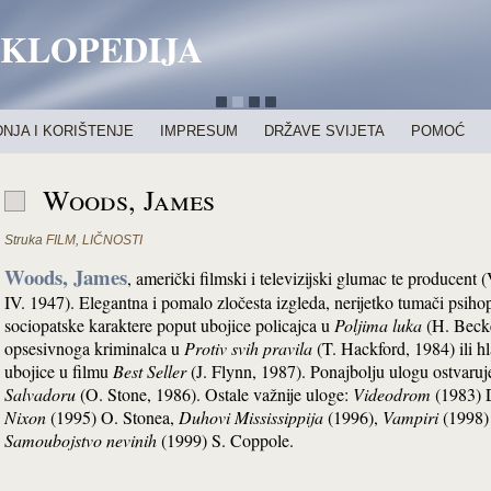
IKLOPEDIJA
NJA I KORIŠTENJE
IMPRESUM
DRŽAVE SVIJETA
POMOĆ
Woods, James
Struka
FILM
,
LIČNOSTI
Woods, James
, američki filmski i televizijski glumac te producent 
IV. 1947). Elegantna i pomalo zločesta izgleda, nerijetko tumači psihop
sociopatske karaktere poput ubojice policajca u
Poljima luka
(H. Becke
opsesivnoga kriminalca u
Protiv svih pravila
(T. Hackford, 1984) ili 
ubojice u filmu
Best Seller
(J. Flynn, 1987). Ponajbolju ulogu ostvaruj
Salvadoru
(O. Stone, 1986). Ostale važnije uloge:
Videodrom
(1983) 
Nixon
(1995) O. Stonea,
Duhovi Mississippija
(1996),
Vampiri
(1998)
Samoubojstvo nevinih
(1999) S. Coppole.