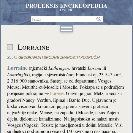
PROLEKSIS ENCIKLOPEDIJA
ONLINE
Lorraine
Struka
GEOGRAFIJA I SRODNE ZNANOSTI I PODRUČJA
Lorraine
(njemački
Lothringen;
hrvatski
Lorena
ili
Lotaringija
), regija u sjeveroistočnoj Francuskoj; 23 547 km
,
2
2 316 900 stanovnika. Sastoji se od departmana Vosges,
Meuse, Meurthe-et-Moselle i Moselle. Poklapa se s područjem
povijesne pokrajine →
. Glavni je grad Metz, a veći su
Lorene
gradovi Nancy, Verdun, Épinal i Bar-le-Duc. Uglavnom je
krška visoravan kojom od juga prema sjeveru protječu
najvažnije rijeke, Meuse, na zapadu, i Moselle, u središnjem
dijelu, djelomice kanalizirane. Na jugoistoku se nalazi masiv
Vosges (Vogezi). Težište je naseljenosti u dolini Moselle. Viši
su dijelovi pod šumom (više od 1/3 površine) i pašnjacima.