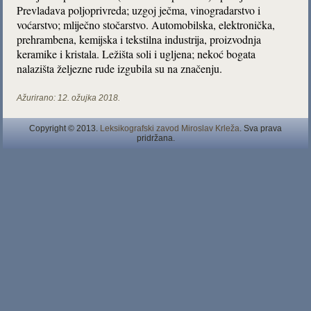
Prevladava poljoprivreda; uzgoj ječma, vinogradarstvo i
voćarstvo; mliječno stočarstvo. Automobilska, elektronička,
prehrambena, kemijska i tekstilna industrija, proizvodnja
keramike i kristala. Ležišta soli i ugljena; nekoć bogata
nalazišta željezne rude izgubila su na značenju.
Ažurirano:
12. ožujka 2018.
Copyright © 2013.
Leksikografski zavod Miroslav Krleža
. Sva prava
pridržana.