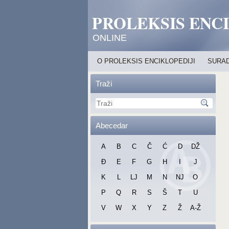
PROLEKSIS ENC
ONLINE
O PROLEKSIS ENCIKLOPEDIJI
SURAD
Traži
Abecedar
A
B
C
Č
Ć
D
DŽ
Đ
E
F
G
H
I
J
K
L
LJ
M
N
NJ
O
P
Q
R
S
Š
T
U
V
W
X
Y
Z
Ž
A-Ž