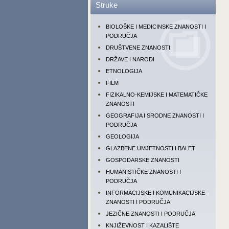
Struke
BIOLOŠKE I MEDICINSKE ZNANOSTI I
PODRUČJA
DRUŠTVENE ZNANOSTI
DRŽAVE I NARODI
ETNOLOGIJA
FILM
FIZIKALNO-KEMIJSKE I MATEMATIČKE
ZNANOSTI
GEOGRAFIJA I SRODNE ZNANOSTI I
PODRUČJA
GEOLOGIJA
GLAZBENE UMJETNOSTI I BALET
GOSPODARSKE ZNANOSTI
HUMANISTIČKE ZNANOSTI I
PODRUČJA
INFORMACIJSKE I KOMUNIKACIJSKE
ZNANOSTI I PODRUČJA
JEZIČNE ZNANOSTI I PODRUČJA
KNJIŽEVNOST I KAZALIŠTE