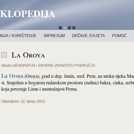
IKLOPEDIJA
NJA I KORIŠTENJE
IMPRESUM
DRŽAVE SVIJETA
POMOĆ
La Oroya
Struka
GEOGRAFIJA I SRODNE ZNANOSTI I PODRUČJA
La Oroya
(Oroya), grad u dep. Junín, sred. Peru, na utoku rijeka Ma
st. Smješten u bogatom rudarskom prostoru (rudnici bakra, cinka, srebr
koja povezuje Limu i unutrašnjost Perua.
Objavljeno:
22. lipnja 2012.