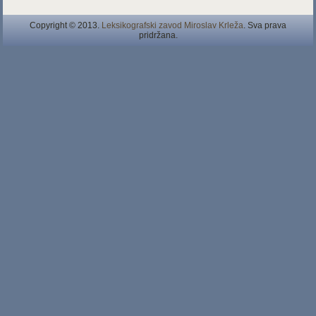
Copyright © 2013.
Leksikografski zavod Miroslav Krleža
. Sva prava
pridržana.