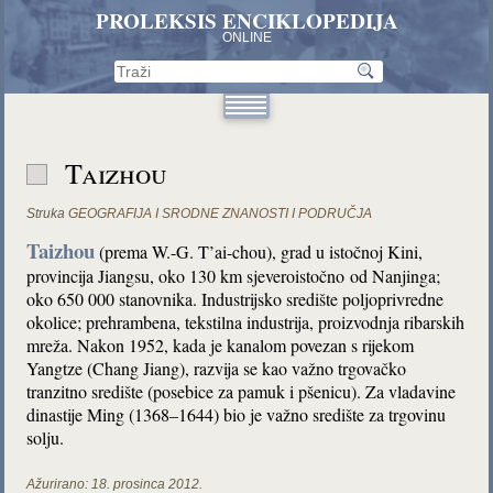
PROLEKSIS ENCIKLOPEDIJA
ONLINE
Taizhou
Struka
GEOGRAFIJA I SRODNE ZNANOSTI I PODRUČJA
Taizhou
(prema W.-G. T’ai-chou), grad u istočnoj Kini,
provincija Jiangsu, oko 130 km sjeveroistočno od Nanjinga;
oko 650 000 stanovnika. Industrijsko središte poljoprivredne
okolice; prehrambena, tekstilna industrija, proizvodnja ribarskih
mreža. Nakon 1952, kada je kanalom povezan s rijekom
Yangtze (Chang Jiang), razvija se kao važno trgovačko
tranzitno središte (posebice za pamuk i pšenicu). Za vladavine
dinastije Ming (1368–1644) bio je važno središte za trgovinu
solju.
Ažurirano:
18. prosinca 2012.