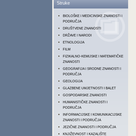
Struke
BIOLOŠKE I MEDICINSKE ZNANOSTI I
PODRUČJA
DRUŠTVENE ZNANOSTI
DRŽAVE I NARODI
ETNOLOGIJA
FILM
FIZIKALNO-KEMIJSKE I MATEMATIČKE
ZNANOSTI
GEOGRAFIJA I SRODNE ZNANOSTI I
PODRUČJA
GEOLOGIJA
GLAZBENE UMJETNOSTI I BALET
GOSPODARSKE ZNANOSTI
HUMANISTIČKE ZNANOSTI I
PODRUČJA
INFORMACIJSKE I KOMUNIKACIJSKE
ZNANOSTI I PODRUČJA
JEZIČNE ZNANOSTI I PODRUČJA
KNJIŽEVNOST I KAZALIŠTE