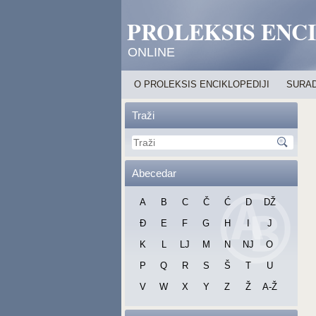
PROLEKSIS ENC
ONLINE
O PROLEKSIS ENCIKLOPEDIJI
SURAD
Traži
Abecedar
A
B
C
Č
Ć
D
DŽ
Đ
E
F
G
H
I
J
K
L
LJ
M
N
NJ
O
P
Q
R
S
Š
T
U
V
W
X
Y
Z
Ž
A-Ž