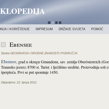
IKLOPEDIJA
NJA I KORIŠTENJE
IMPRESUM
DRŽAVE SVIJETA
POMOĆ
Ebensee
Struka
GEOGRAFIJA I SRODNE ZNANOSTI I PODRUČJA
Ebensee
, grad u okrugu Gmundenu, sav. zemlja Oberösterreich (Gorn
Traunsko jezero; 8700 st. Turist. i lječilišno središte. Proizvodnja soli
šperploča. Prvi se put spominje 1450.
Objavljeno:
22. lipnja 2012.