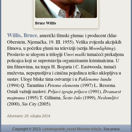
Bruce Willis
Willis, Bruce
, američki filmski glumac i producent (Idar-
Oberstein, Njemačka, 19. III. 1955). Velika zvijezda akcijskih
filmova, u početku glumi na televiziji (serija
Moonlighting
).
Proslavio se ulogom u trilogiji
Umri muški
tumačeći prekaljena
policajca koji se suprotstavlja organiziranim kriminalcima. U
tim filmovima, na tragu H. Bogarta i C. Eastwooda, tumači
muževna, nepopustljiva i cinična pojedinca teško uklopljiva u
sustav. Uloge bliske tima ostvaruje i u
Paklenome šundu
(1994) Q. Tarantina i
Petome elementu
(1997) L. Bessona.
Ostali važniji naslovi:
Prljavi igraju prljavo
(1991),
Dvanaest
majmuna
(1995) T. Gilliama,
Šesto čulo
(1999),
Neslomljivi
(2000),
Sin City
(2005).
Ažurirano:
20. ožujka 2014.
Copyright © 2013.
Leksikografski zavod Miroslav Krleža
. Sva prava