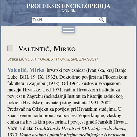
PROLEKSIS ENCIKLOPEDIJA
ONLINE
Valentić, Mirko
Struka
LIČNOSTI
,
POVIJEST I POVIJESNE ZNANOSTI
Valentić, Mirko
, hrvatski povjesničar (Ivanjska, kraj Banje
Luke, BiH, 19. IX. 1932). Doktorirao povijest na Filozofskom
fakultetu u Zagrebu (1978). Od 1964. kustos u Povijesnom
muzeju Hrvatske, a od 1971. radi u Hrvatskom institutu za
povijest u Zagrebu (nekadašnji Institut za historiju radničkog
pokreta Hrvatske); ravnatelj istog instituta 1991–2002.
Predavač na Odsjeku za povijest pri Hrvatskim studijima. U
znanstvenom radu proučava povijest Vojne krajine, vlaškog
etnika na hrvatskim prostorima i povijest gradišćanskih Hrvata.
Važnija djela:
Gradišćanski Hrvati od XVI. stoljeća do danas
,
1970;
Vojna krajina i pitanje njezina sjedinjenja s Hrvatskom