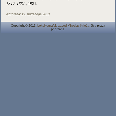
1849–1881.
, 1981.
Ažurirano:
19. studenoga 2013.
Copyright © 2013.
Leksikografski zavod Miroslav Krleža
. Sva prava
pridržana.