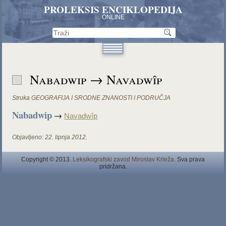
PROLEKSIS ENCIKLOPEDIJA
ONLINE
Nabadwip → Navadwîp
Struka
GEOGRAFIJA I SRODNE ZNANOSTI I PODRUČJA
Nabadwip
→
Navadwîp
Objavljeno:
22. lipnja 2012.
Copyright © 2013.
Leksikografski zavod Miroslav Krleža
. Sva prava
pridržana.