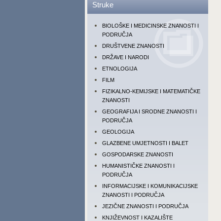
Struke
BIOLOŠKE I MEDICINSKE ZNANOSTI I
PODRUČJA
DRUŠTVENE ZNANOSTI
DRŽAVE I NARODI
ETNOLOGIJA
FILM
FIZIKALNO-KEMIJSKE I MATEMATIČKE
ZNANOSTI
GEOGRAFIJA I SRODNE ZNANOSTI I
PODRUČJA
GEOLOGIJA
GLAZBENE UMJETNOSTI I BALET
GOSPODARSKE ZNANOSTI
HUMANISTIČKE ZNANOSTI I
PODRUČJA
INFORMACIJSKE I KOMUNIKACIJSKE
ZNANOSTI I PODRUČJA
JEZIČNE ZNANOSTI I PODRUČJA
KNJIŽEVNOST I KAZALIŠTE