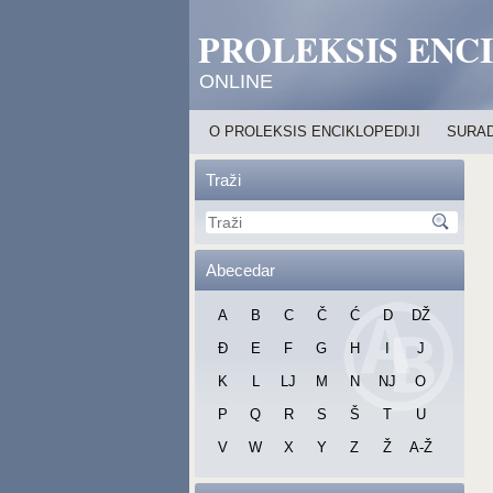
PROLEKSIS ENC
ONLINE
O PROLEKSIS ENCIKLOPEDIJI
SURAD
Traži
Abecedar
A
B
C
Č
Ć
D
DŽ
Đ
E
F
G
H
I
J
K
L
LJ
M
N
NJ
O
P
Q
R
S
Š
T
U
V
W
X
Y
Z
Ž
A-Ž