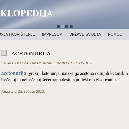
IKLOPEDIJA
NJA I KORIŠTENJE
IMPRESUM
DRŽAVE SVIJETA
POMOĆ
acetonurija
Struka
BIOLOŠKE I MEDICINSKE ZNANOSTI I PODRUČJA
acetonurija
(grčki), ketonurija, nalaženje acetona i drugih ketonskih
liječenoj ili neliječenoj šećernoj bolesti te pri teškom gladovanju.
Ažurirano:
18. veljače 2013.