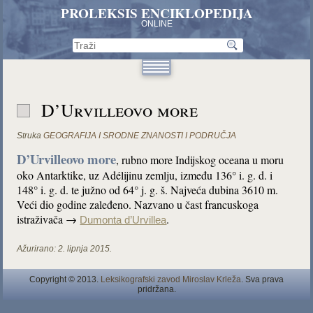
PROLEKSIS ENCIKLOPEDIJA
ONLINE
D’Urvilleovo more
Struka
GEOGRAFIJA I SRODNE ZNANOSTI I PODRUČJA
D’Urvilleovo more
, rubno more Indijskog oceana u moru
oko Antarktike, uz Adélijinu zemlju, između 136° i. g. d. i
148° i. g. d. te južno od 64° j. g. š. Najveća dubina 3610 m.
Veći dio godine zaleđeno. Nazvano u čast francuskoga
istraživača →
.
Dumonta d’Urvillea
Ažurirano:
2. lipnja 2015.
Copyright © 2013.
Leksikografski zavod Miroslav Krleža
. Sva prava
pridržana.