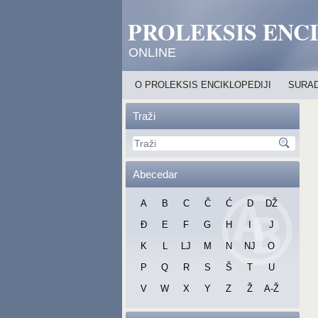
PROLEKSIS ENC
ONLINE
O PROLEKSIS ENCIKLOPEDIJI
SURAD
Traži
Abecedar
A
B
C
Č
Ć
D
DŽ
Đ
E
F
G
H
I
J
K
L
LJ
M
N
NJ
O
P
Q
R
S
Š
T
U
V
W
X
Y
Z
Ž
A-Ž