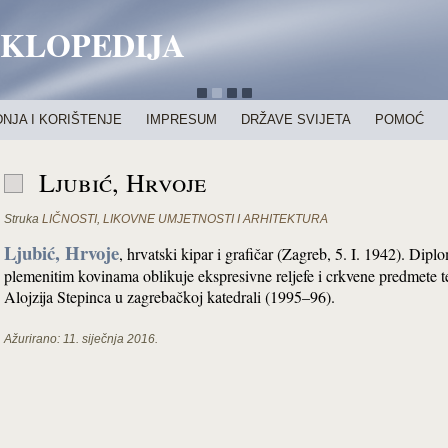
IKLOPEDIJA
NJA I KORIŠTENJE
IMPRESUM
DRŽAVE SVIJETA
POMOĆ
Ljubić, Hrvoje
Struka
LIČNOSTI
,
LIKOVNE UMJETNOSTI I ARHITEKTURA
Ljubić, Hrvoje
, hrvatski kipar i grafičar (Zagreb, 5. I. 1942). Di
plemenitim kovinama oblikuje ekspresivne reljefe i crkvene predmete t
Alojzija Stepinca u zagrebačkoj katedrali (1995–96).
Ažurirano:
11. siječnja 2016.