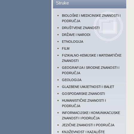
Struke
BIOLOŠKE I MEDICINSKE ZNANOSTI I
PODRUČJA
DRUŠTVENE ZNANOSTI
DRŽAVE I NARODI
ETNOLOGIJA
FILM
FIZIKALNO-KEMIJSKE I MATEMATIČKE
ZNANOSTI
GEOGRAFIJA I SRODNE ZNANOSTI I
PODRUČJA
GEOLOGIJA
GLAZBENE UMJETNOSTI I BALET
GOSPODARSKE ZNANOSTI
HUMANISTIČKE ZNANOSTI I
PODRUČJA
INFORMACIJSKE I KOMUNIKACIJSKE
ZNANOSTI I PODRUČJA
JEZIČNE ZNANOSTI I PODRUČJA
KNJIŽEVNOST I KAZALIŠTE