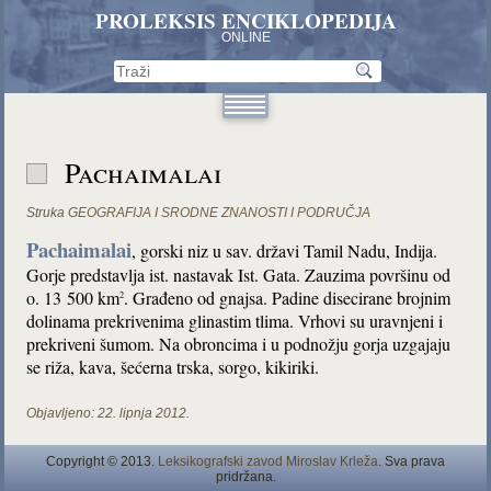
PROLEKSIS ENCIKLOPEDIJA
ONLINE
Pachaimalai
Struka
GEOGRAFIJA I SRODNE ZNANOSTI I PODRUČJA
Pachaimalai
, gorski niz u sav. državi Tamil Nadu, Indija.
Gorje predstavlja ist. nastavak Ist. Gata. Zauzima površinu od
o. 13 500 km
. Građeno od gnajsa. Padine disecirane brojnim
2
dolinama prekrivenima glinastim tlima. Vrhovi su uravnjeni i
prekriveni šumom. Na obroncima i u podnožju gorja uzgajaju
se riža, kava, šećerna trska, sorgo, kikiriki.
Objavljeno:
22. lipnja 2012.
Copyright © 2013.
Leksikografski zavod Miroslav Krleža
. Sva prava
pridržana.