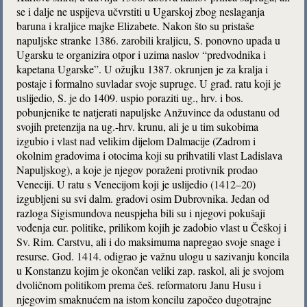
se i dalje ne uspijeva učvrstiti u Ugarskoj zbog neslaganja
baruna i kraljice majke Elizabete. Nakon što su pristaše
napuljske stranke 1386. zarobili kraljicu, S. ponovno upada u
Ugarsku te organizira otpor i uzima naslov “predvodnika i
kapetana Ugarske”. U ožujku 1387. okrunjen je za kralja i
postaje i formalno suvladar svoje supruge. U građ. ratu koji je
uslijedio, S. je do 1409. uspio poraziti ug., hrv. i bos.
pobunjenike te natjerati napuljske Anžuvince da odustanu od
svojih pretenzija na ug.-hrv. krunu, ali je u tim sukobima
izgubio i vlast nad velikim dijelom Dalmacije (Zadrom i
okolnim gradovima i otocima koji su prihvatili vlast Ladislava
Napuljskog), a koje je njegov poraženi protivnik prodao
Veneciji. U ratu s Venecijom koji je uslijedio (1412–20)
izgubljeni su svi dalm. gradovi osim Dubrovnika. Jedan od
razloga Sigismundova neuspjeha bili su i njegovi pokušaji
vođenja eur. politike, prilikom kojih je zadobio vlast u Češkoj i
Sv. Rim. Carstvu, ali i do maksimuma napregao svoje snage i
resurse. God. 1414. odigrao je važnu ulogu u sazivanju koncila
u Konstanzu kojim je okončan veliki zap. raskol, ali je svojom
dvoličnom politikom prema češ. reformatoru Janu Husu i
njegovim smaknućem na istom koncilu započeo dugotrajne