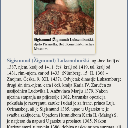
Sigismund (Žigmund) Luksemburški
,
djelo Pisanella, Beč, Kunsthistorisches
Museum
Sigismund (Žigmund) Luksemburški
, ug.-hrv. kralj od
1387, njem. kralj od 1411, češ. kralj od 1419, tal. kralj od
1431, rim.-njem. car od 1433. (Nürnberg, 15. II. 1368 –
Znojmo, Češka, 9. XII. 1437). Odvjetak dinastije Luksemburg;
drugi sin rim.-njem. cara i češ. kralja Karla IV. Zaručen za
nasljednicu Ludovika I. Anžuvinca Mariju 1379. Nakon
njezina stupanja na prijestolje 1382, barunska opozicija
pokušala je razvrgnuti zaruke i udati je za franc. princa Luja
Orleanskog, ali je Sigismund 1385. upao u Ugarsku te je
svadba zaključena. Upadom i krunidbom Karla II. (Malog) S.
je natjeran da napusti Ugarsku u prosincu 1385. Nakon
Karlove smrti, u travnju 1386. dobiva naslov princa supruga, ali