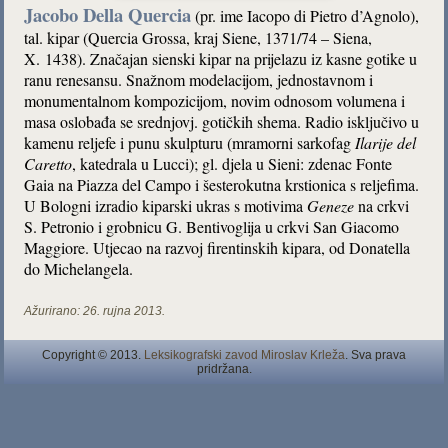
Jacobo Della Quercia
(pr. ime Iacopo di Pietro d’Agnolo),
tal. kipar (Quercia Grossa, kraj Siene, 1371/74 – Siena,
X. 1438). Značajan sienski kipar na prijelazu iz kasne gotike u
ranu renesansu. Snažnom modelacijom, jednostavnom i
monumentalnom kompozicijom, novim odnosom volumena i
masa oslobađa se srednjovj. gotičkih shema. Radio isključivo u
kamenu reljefe i punu skulpturu (mramorni sarkofag
Ilarije del
Caretto
, katedrala u Lucci); gl. djela u Sieni: zdenac Fonte
Gaia na Piazza del Campo i šesterokutna krstionica s reljefima.
U Bologni izradio kiparski ukras s motivima
Geneze
na crkvi
S. Petronio i grobnicu G. Bentivoglija u crkvi San Giacomo
Maggiore. Utjecao na razvoj firentinskih kipara, od Donatella
do Michelangela.
Ažurirano:
26. rujna 2013.
Copyright © 2013.
Leksikografski zavod Miroslav Krleža
. Sva prava
pridržana.