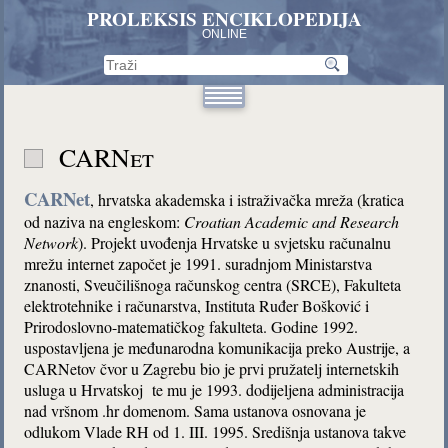
PROLEKSIS ENCIKLOPEDIJA
ONLINE
CARNet
CARNet
, hrvatska akademska i istraživačka mreža (kratica
od naziva na engleskom:
Croatian Academic and Research
Network
). Projekt uvođenja Hrvatske u svjetsku računalnu
mrežu internet započet je 1991. suradnjom Ministarstva
znanosti, Sveučilišnoga računskog centra (SRCE), Fakulteta
elektrotehnike i računarstva, Instituta Ruđer Bošković i
Prirodoslovno-matematičkog fakulteta. Godine 1992.
uspostavljena je međunarodna komunikacija preko Austrije, a
CARNetov čvor u Zagrebu bio je prvi pružatelj internetskih
usluga u Hrvatskoj te mu je 1993. dodijeljena administracija
nad vršnom .hr domenom. Sama ustanova osnovana je
odlukom Vlade RH od 1. III. 1995. Središnja ustanova takve