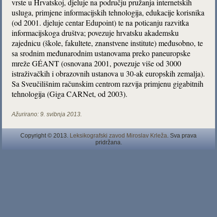
vrste u Hrvatskoj, djeluje na području pružanja internetskih
usluga, primjene informacijskih tehnologija, edukacije korisnika
(od 2001. djeluje centar Edupoint) te na poticanju razvitka
informacijskoga društva; povezuje hrvatsku akademsku
zajednicu (škole, fakultete, znanstvene institute) međusobno, te
sa srodnim međunarodnim ustanovama preko paneuropske
mreže GÉANT (osnovana 2001, povezuje više od 3000
istraživačkih i obrazovnih ustanova u 30-ak europskih zemalja).
Sa Sveučilišnim računskim centrom razvija primjenu gigabitnih
tehnologija (Giga CARNet, od 2003).
Ažurirano:
9. svibnja 2013.
Copyright © 2013.
Leksikografski zavod Miroslav Krleža
. Sva prava
pridržana.