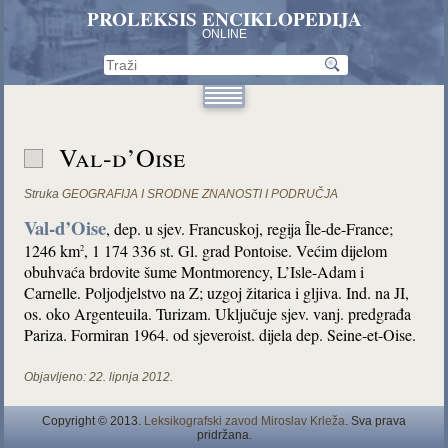
PROLEKSIS ENCIKLOPEDIJA
ONLINE
Val-d’Oise
Struka
GEOGRAFIJA I SRODNE ZNANOSTI I PODRUČJA
Val-d’Oise
, dep. u sjev. Francuskoj, regija Île-de-France;
1246 km
, 1 174 336 st. Gl. grad Pontoise. Većim dijelom
2
obuhvaća brdovite šume Montmorency, L’Isle-Adam i
Carnelle. Poljodjelstvo na Z; uzgoj žitarica i gljiva. Ind. na JI,
os. oko Argenteuila. Turizam. Uključuje sjev. vanj. predgrađa
Pariza. Formiran 1964. od sjeveroist. dijela dep. Seine-et-Oise.
Objavljeno:
22. lipnja 2012.
Copyright © 2013.
Leksikografski zavod Miroslav Krleža
. Sva prava
pridržana.