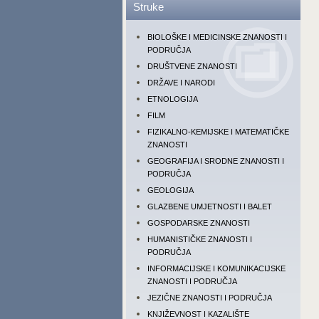
Struke
BIOLOŠKE I MEDICINSKE ZNANOSTI I
PODRUČJA
DRUŠTVENE ZNANOSTI
DRŽAVE I NARODI
ETNOLOGIJA
FILM
FIZIKALNO-KEMIJSKE I MATEMATIČKE
ZNANOSTI
GEOGRAFIJA I SRODNE ZNANOSTI I
PODRUČJA
GEOLOGIJA
GLAZBENE UMJETNOSTI I BALET
GOSPODARSKE ZNANOSTI
HUMANISTIČKE ZNANOSTI I
PODRUČJA
INFORMACIJSKE I KOMUNIKACIJSKE
ZNANOSTI I PODRUČJA
JEZIČNE ZNANOSTI I PODRUČJA
KNJIŽEVNOST I KAZALIŠTE