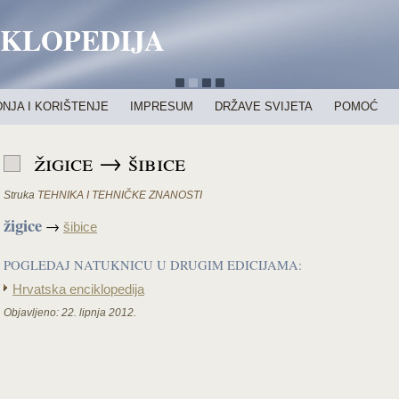
IKLOPEDIJA
NJA I KORIŠTENJE
IMPRESUM
DRŽAVE SVIJETA
POMOĆ
žigice → šibice
Struka
TEHNIKA I TEHNIČKE ZNANOSTI
žigice
→
šibice
POGLEDAJ NATUKNICU U DRUGIM EDICIJAMA:
Hrvatska enciklopedija
Objavljeno:
22. lipnja 2012.