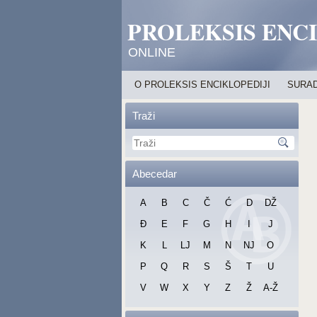
PROLEKSIS ENC
ONLINE
O PROLEKSIS ENCIKLOPEDIJI
SURAD
Traži
Abecedar
A
B
C
Č
Ć
D
DŽ
Đ
E
F
G
H
I
J
K
L
LJ
M
N
NJ
O
P
Q
R
S
Š
T
U
V
W
X
Y
Z
Ž
A-Ž