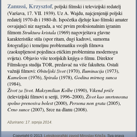
Zanussi, Krzysztof
, poljski filmski i televizijski redatelj
(Varšava, 17. VII. 1939). Uz A. Wajdu, najcjenjeniji poljski
redatelj 1970-ih i 1980-ih. Ispočetka djeluje kao filmski amater
osvajajući niz nagrada, a već prvim profesionalnim igranim
filmom
Struktura kristala
(1969) nagovještava glavne
karakteristike stila (spor ritam, dugi kadrovi, sumorna
fotografija) i temeljnu problematiku svojih filmova
(zaokupljenost pojedinca etičkim problemima modernoga
svijeta). Objavio više teorijskih knjiga o filmu. Direktor
Filmskoga studija TOR, predavač na više fakulteta. Ostali
važniji filmovi:
Obiteljski život
(1970),
Iluminacija
(1973),
Kameleon
(1976),
Spirala
(1978),
Godina mirnog sunca
(1984),
Život za život. Maksymilian Kolbe
(1990),
Vikend priče
(televizijski filmovi u seriji, 1996–2000),
Život kao
smrtonosna
spolno prenosiva bolest
(2000),
Persona non grata
(2005),
Crno sunce
(2007), Srce na dlanu (2008).
Ažurirano:
17. srpnja 2014.
Copyright © 2013.
Leksikografski zavod Miroslav Krleža
. Sva prava