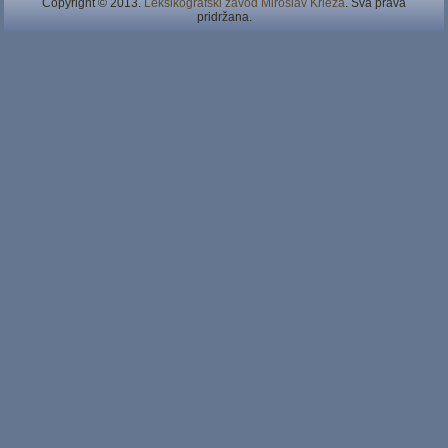
Copyright © 2013.
Leksikografski zavod Miroslav Krleža
. Sva prava
pridržana.