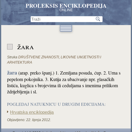
PROLEKSIS ENCIKLOPEDIJA
ONLINE
žara
Struka
DRUŠTVENE ZNANOSTI
,
LIKOVNE UMJETNOSTI I
ARHITEKTURA
žara
(arap. preko španj.) 1. Zemljana posuda, ćup. 2. Urna s
pepelom pokojnika. 3. Kutija za ubacivanje npr. glasačkih
listića, kuglica s brojevima ili ceduljama s imenima prilikom
ždrijebljenja i sl.
POGLEDAJ NATUKNICU U DRUGIM EDICIJAMA:
Hrvatska enciklopedija
Objavljeno:
22. lipnja 2012.