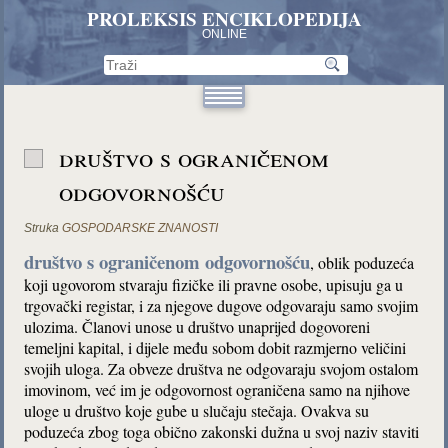
PROLEKSIS ENCIKLOPEDIJA
ONLINE
društvo s ograničenom
odgovornošću
Struka
GOSPODARSKE ZNANOSTI
društvo s ograničenom odgovornošću
, oblik poduzeća
koji ugovorom stvaraju fizičke ili pravne osobe, upisuju ga u
trgovački registar, i za njegove dugove odgovaraju samo svojim
ulozima. Članovi unose u društvo unaprijed dogovoreni
temeljni kapital, i dijele među sobom dobit razmjerno veličini
svojih uloga. Za obveze društva ne odgovaraju svojom ostalom
imovinom, već im je odgovornost ograničena samo na njihove
uloge u društvo koje gube u slučaju stečaja. Ovakva su
poduzeća zbog toga obično zakonski dužna u svoj naziv staviti