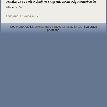
oznaku da se radi o društvu s ograničenom odgovornošću (u
nas d. o. o.).
Ažurirano:
11. rujna 2017.
Copyright © 2013.
Leksikografski zavod Miroslav Krleža
. Sva prava
pridržana.