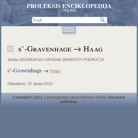
PROLEKSIS ENCIKLOPEDIJA
ONLINE
s’-Gravenhage → Haag
Struka
GEOGRAFIJA I SRODNE ZNANOSTI I PODRUČJA
s’-Gravenhage
→
Haag
Objavljeno:
22. lipnja 2012.
Copyright © 2013.
Leksikografski zavod Miroslav Krleža
. Sva prava
pridržana.