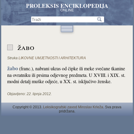
PROLEKSIS ENCIKLOPEDIJA
ONLINE
žabo
Struka
LIKOVNE UMJETNOSTI I ARHITEKTURA
žabo
(franc.), nabrani ukras od čipke ili meke svečane tkanine
na ovratniku ili prsima odjevnog predmeta. U XVIII. i XIX. st.
modni detalj muške odjeće, u XX. st. isključivo ženske.
Objavljeno:
22. lipnja 2012.
Copyright © 2013.
Leksikografski zavod Miroslav Krleža
. Sva prava
pridržana.