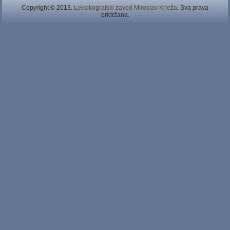
Copyright © 2013.
Leksikografski zavod Miroslav Krleža
. Sva prava
pridržana.