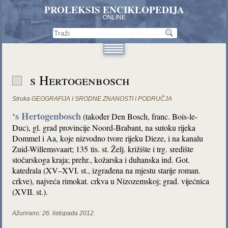
PROLEKSIS ENCIKLOPEDIJA
ONLINE
s Hertogenbosch
Struka
GEOGRAFIJA I SRODNE ZNANOSTI I PODRUČJA
‘s Hertogenbosch
(također Den Bosch, franc. Bois-le-
Duc), gl. grad provincije Noord-Brabant, na sutoku rijeka
Dommel i Aa, koje nizvodno tvore rijeku Dieze, i na kanalu
Zuid-Willemsvaart; 135 tis. st. Želj. križište i trg. središte
stočarskoga kraja; prehr., kožarska i duhanska ind. Got.
katedrala (XV–XVI. st., izgrađena na mjestu starije roman.
crkve), najveća rimokat. crkva u Nizozemskoj; grad. vijećnica
(XVII. st.).
Ažurirano:
26. listopada 2012.