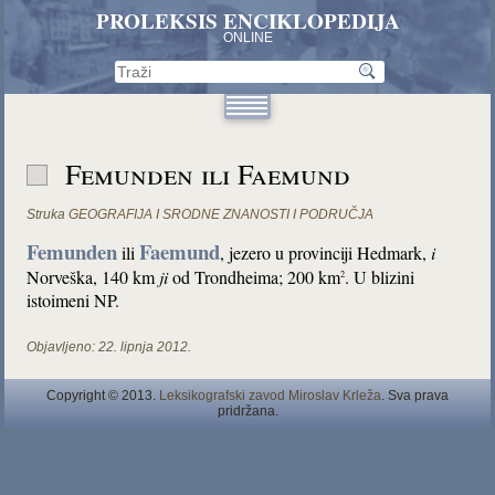
PROLEKSIS ENCIKLOPEDIJA
ONLINE
Femunden ili Faemund
Struka
GEOGRAFIJA I SRODNE ZNANOSTI I PODRUČJA
Femunden
Faemund
ili
, jezero u provinciji Hedmark,
i
Norveška, 140 km
ji
od Trondheima; 200 km
. U blizini
2
istoimeni NP.
Objavljeno:
22. lipnja 2012.
Copyright © 2013.
Leksikografski zavod Miroslav Krleža
. Sva prava
pridržana.